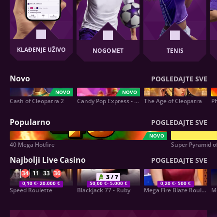
KLAĐENJE UŽIVO
NOGOMET
TENIS
Novo
POGLEDAJTE SVE
NOVO
NOVO
Cash of Cleopatra 2
Candy Pop Express - Hold & Hit 3x3
The Age of Cleopatra
Popularno
POGLEDAJTE SVE
NOVO
40 Mega Hotfire
Super Pyramid of
Najbolji Live Casino
POGLEDAJTE SVE
34
11
33
36
3 / 7
0,10 €
- 20.000 €
50,00 €
- 5.000 €
0,20 €
- 500 €
Speed Roulette
Blackjack 77 - Ruby
Mega Fire Blaze Roulette Live
M
28
29
23
18
11
15
18
24