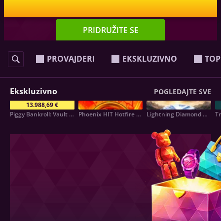
vrtnji
PRIDRUŽITE SE
PROVAJDERI
EKSKLUZIVNO
TOP
Ekskluzivno
POGLEDAJTE SVE
13.988,69 €
Piggy Bankroll: Vault Smash
Phoenix HIT Hotfire Hold & Win Buy Bonus
Lightning Diamond VIP
T