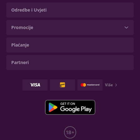
na svijetu!
Odredbe i Uvjeti
Upoznajmo se s onim što možete pronaći na početnoj stranici našeg
kasina: Prvo, online kasino igre dostupne su 0-24. Naše su igre
dostupne u demo načinu rada, kao i za oklade za pravi novac.
Preporučamo testiranje igre u demo načinu kako biste izbjegli
Promocije
financijski rizik. Možete se kladiti pravim novcem nakon što shvatite
igru.
Plaćanje
Ono što je još značajno za naš kasino je izbor automata—imamo preko
10.000 naslova, s novim izdanjima koja se svakodnevno dodaju. Možete
pronaći automate s Megaways, Drops and Wins, Holds and Wins i
drugim značajkama. Postoji i gomila jackpot naslova, ali oni su zaslužili
Partneri
vlastitu kategoriju u glavnom izborniku, tako da ih možete provjeriti
tamo. Neki naslovi automata koje bismo preporučili početnicima
uključuju:
Cash of Gods
Više
Black Wolf 2
Age of the Gods: Cash Collect
The White Rhino
Mystery Bells: Mystery Bells Halloween Edition
No ne bismo se mogli klasificirati kao vrhunski online kasino bez
ponude izbora klasičnih ogara uživo. Imamo preko 100 igara uživo.
Možete igrati naslove online kasino ruleta kao što je Golden Chip
Roulette ili istražiti stolove za baccarat, blackjack i poker. Popularne
opcije koje preporučujemo uključuju 21 Burn Blackjack, Caribbean
Poker i Classic Baccarat.