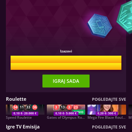
14
29
19
11
6
22
15
31
Izazovi
Prihvati izazove i osvoji 15 000 FUT
kovanice!
IGRAJ SADA
Roulette
POGLEDAJTE SVE
34
11
33
36
3
13
3
23
NOVO
0,10 €
- 20.000 €
0,10 €
- 5.000 €
0,20 €
- 500 €
Speed Roulette
Gates of Olympus Roulette
Mega Fire Blaze Roulette Live
M
28
29
23
18
25
24
2
16
Igre TV Emisija
POGLEDAJTE SVE