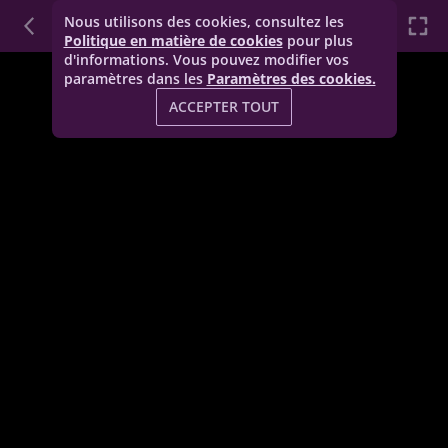
Nous utilisons des cookies, consultez les
Politique en matière de cookies
pour plus
d'informations. Vous pouvez modifier vos
paramètres dans les
Paramètres des cookies.
ACCEPTER TOUT