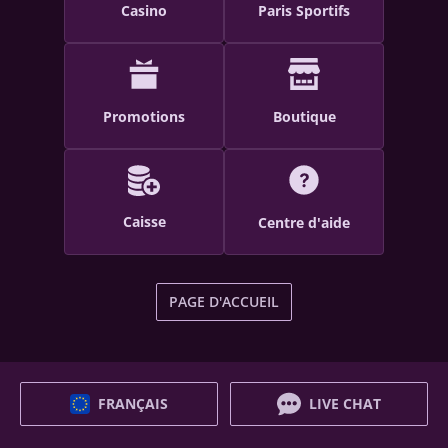
Casino
Paris Sportifs
Promotions
Boutique
Caisse
Centre d'aide
PAGE D'ACCUEIL
FRANÇAIS
LIVE CHAT