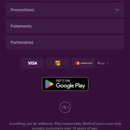
Promotions
Paiements
Partenaires
Plus
Gambling can be addictive. Play responsibly. MalinaCasino.com only
accepts customers over 18 years of age.