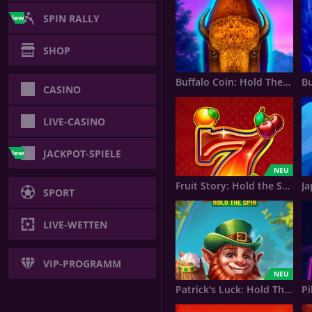
SPIN RALLY
New
SHOP
Buffalo Coin: Hold The Spin
CASINO
LIVE-CASINO
JACKPOT-SPIELE
New
NEU
Fruit Story: Hold the Spin
SPORT
LIVE-WETTEN
VIP-PROGRAMM
NEU
Patrick's Luck: Hold The Spin
Pi