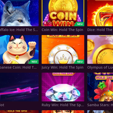
NEU
Buffalo Ice: Hold The Spin
Coin Win: Hold The Spin
Dice: Hold The
NEU
NEU
Japanese Coin: Hold The Spin
Juicy Win: Hold The Spin
lot
Ruby Win: Hold The Spin