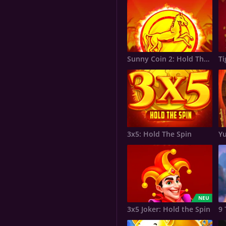
Sunny Coin 2: Hold The Spin
Ti
3x5: Hold The Spin
NEU
3x5 Joker: Hold the Spin
9 