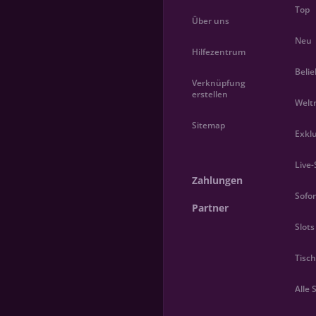
Top
Über uns
Neu
Hilfezentrum
Belie
Verknüpfung
erstellen
Welt
Sitemap
Exklu
Live-
Zahlungen
Sofor
Partner
Slots
Tisch
Alle 