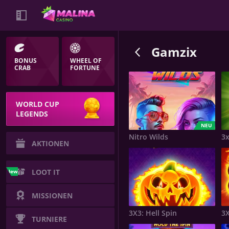
Gamzix
BONUS
WHEEL OF
CRAB
FORTUNE
WORLD CUP
LEGENDS
NEU
Nitro Wilds
AKTIONEN
LOOT IT
New
MISSIONEN
3X3: Hell Spin
3X
TURNIERE