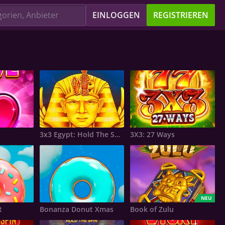
gorien, Anbieter
EINLOGGEN
REGISTRIEREN
3x3 Egypt: Hold The Spin
3X3: 27 Ways
NEU
t
Bonanza Donut Xmas
Book of Zulu