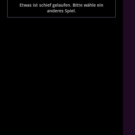
Etwas ist schief gelaufen. Bitte wähle ein
anderes Spiel.