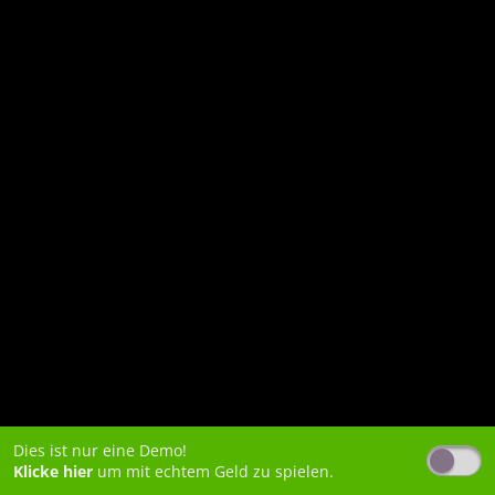
Dies ist nur eine Demo!
Klicke hier
um mit echtem Geld zu spielen.