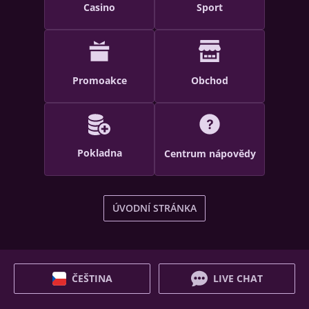
Casino
Sport
Promoakce
Obchod
Pokladna
Centrum nápovědy
ÚVODNÍ STRÁNKA
ČEŠTINA
LIVE CHAT