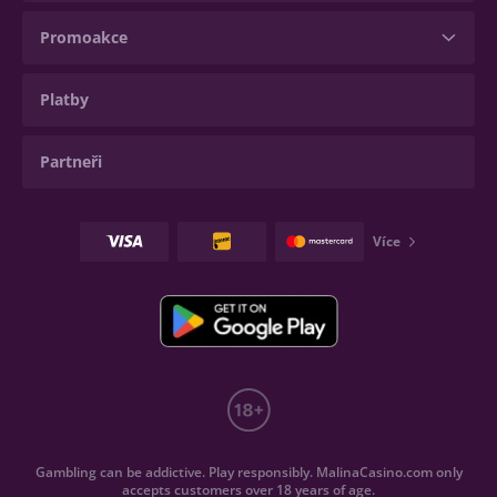
Promoakce
Platby
Partneři
Více
Gambling can be addictive. Play responsibly. MalinaCasino.com only
accepts customers over 18 years of age.