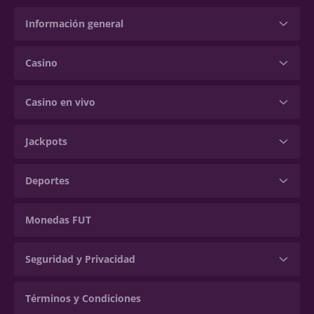
Información general
Casino
Casino en vivo
Jackpots
Deportes
Monedas FUT
Seguridad y Privacidad
Términos y Condiciones