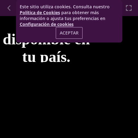
Este sitio utiliza cookies. Consulta nuestro
Política de Cookies
para obtener más
información o ajusta tus preferencias en
Configuración de cookies
ACEPTAR