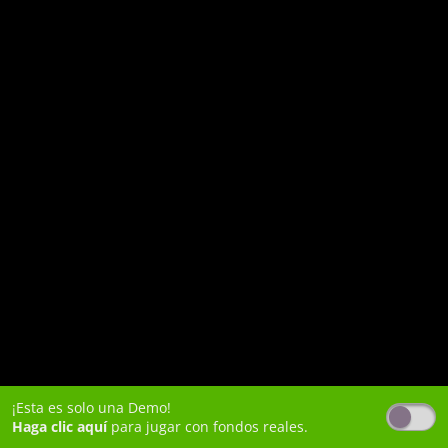
¡Esta es solo una Demo!
Haga clic aquí
para jugar con fondos reales.