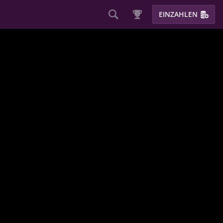
EINZAHLEN