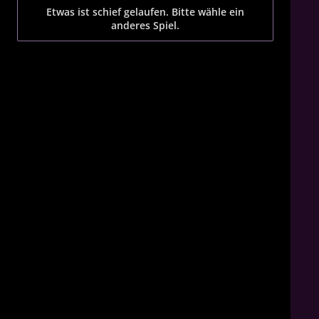
Etwas ist schief gelaufen. Bitte wähle ein
anderes Spiel.