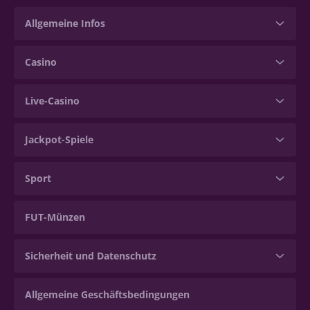
Allgemeine Infos
Casino
Live-Casino
Jackpot-Spiele
Sport
FUT-Münzen
Sicherheit und Datenschutz
Allgemeine Geschäftsbedingungen