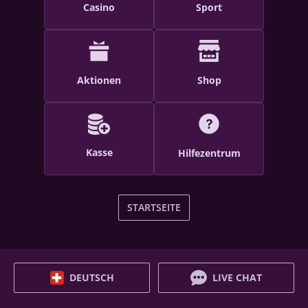
Casino
Sport
Aktionen
Shop
Kasse
Hilfezentrum
STARTSEITE
DEUTSCH
LIVE CHAT