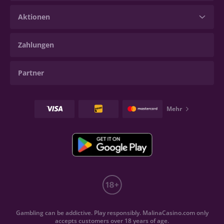
Aktionen
Zahlungen
Partner
Mehr
Gambling can be addictive. Play responsibly. MalinaCasino.com only
accepts customers over 18 years of age.