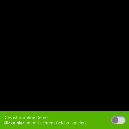
Dies ist nur eine Demo!
Klicke hier
um mit echtem Geld zu spielen.