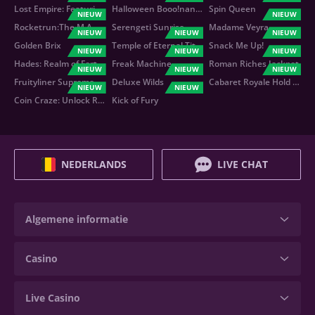
Lost Empire: Featuring Ruby Blaze
Halloween Booo!nanza
Spin Queen
NIEUW
NIEUW
Rocketrun:The M.A.N.K.aliens protocol
Serengeti Sunrise
Madame Veyra
NIEUW
NIEUW
NIEUW
Golden Brix
Temple of Eternal Titans
Snack Me Up!
NIEUW
NIEUW
NIEUW
Hades: Realm of Fortune
Freak Machine
Roman Riches Jackpot
NIEUW
NIEUW
NIEUW
Fruityliner Supreme
Deluxe Wilds
Cabaret Royale Hold And Earn
NIEUW
NIEUW
Coin Craze: Unlock Reels
Kick of Fury
NEDERLANDS
LIVE CHAT
Algemene informatie
Casino
Live Casino