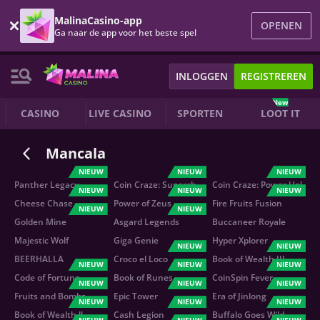
MalinaCasino-app
OPENEN
Ga naar de app voor het beste spel
INLOGGEN
REGISTREREN
New
CASINO
LIVE CASINO
SPORTEN
LOOT IT
Mancala
NIEUW
NIEUW
NIEUW
Panther Legacy
Coin Craze: Supercharged
Coin Craze: Power Up!
NIEUW
NIEUW
NIEUW
Cheese Chase
Power of Zeus
Fire Fruits Fusion
NIEUW
NIEUW
Golden Mine
Asgard Legends
Buccaneer Royale
Majestic Wolf
Giga Genie
Hyper Xplorer
NIEUW
NIEUW
BEERHALLA
Croco el Loco
Book of Wealth III
NIEUW
NIEUW
NIEUW
Code of Fortune
Book of Runes
CoinSpin Fever
NIEUW
NIEUW
NIEUW
Fruits and Bombs
Epic Tower
Era of Jinlong
NIEUW
NIEUW
NIEUW
Book of Wealth ll
Cash Legion
Buffalo Goes Wild