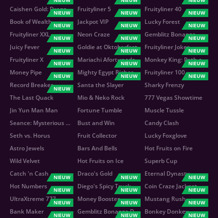
NIEUW
NIEUW
NIEUW
Caishen Gold: Dragon Awakes
Fruityliner 5
Fruityliner 40
NIEUW
NIEUW
NIEUW
Book of Wealth
Jackpot VIP
Lucky Forest
NIEUW
NIEUW
NIEUW
Fruityliner XXL
Neon Craze
Gemblitz Bonanza
NIEUW
NIEUW
NIEUW
Juicy Fever
Goldie at Oktoberfest
Fruityliner Joker
NIEUW
NIEUW
NIEUW
Fruityliner X
Mariachi Afortunado
Monkey King: Path of Treasure
NIEUW
NIEUW
NIEUW
Money Pipe
Mighty Egypt Riches
Fruityliner 100
NIEUW
NIEUW
NIEUW
Record Breaker
Santa the Slayer
Sharky Frenzy
NIEUW
The Last Quack
Mio & Neko Rock
777 Vegas Showtime
Jin Yun Man Man
Fortune Tumble
Muscle Tussle
Seance: Mysterious Attic
Bust and Win
Candy Clash
Seth vs. Horus
Fruit Сollector
Lucky Foxglove
Astro Jewels
Bars And Bells
Hot Fruits on Fire
Wild Velvet
Hot Fruits on Ice
Superb Cup
Catch 'n Cash
Draco's Gold
Eternal Dynasty
NIEUW
NIEUW
NIEUW
Hot Numbers
Diego's Spicy Truck
Coin Craze Jackpot
NIEUW
NIEUW
NIEUW
UltraXtreme 777
Money Booster
Mustang Rush
NIEUW
NIEUW
NIEUW
Bank Maker
Gemblitz Bonanza Deluxe
Bonkey Donkey
NIEUW
NIEUW
NIEUW