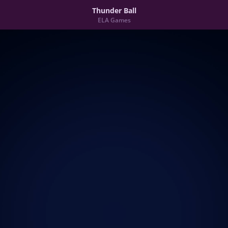
Thunder Ball
ELA Games