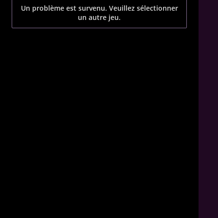
Un problème est survenu. Veuillez sélectionner
un autre jeu.