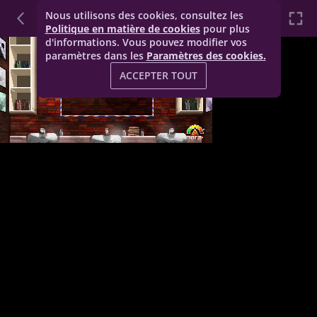
Nous utilisons des cookies, consultez les
Politique en matière de cookies
pour plus
d'informations. Vous pouvez modifier vos
paramètres dans les
Paramètres des cookies.
ACCEPTER TOUT