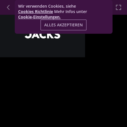
Wir verwenden Cookies, siehe
Cookies Richtlinie
Mehr Infos unter
Cookie-Einstellungen.
ALLES AKZEPTIEREN