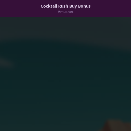
Cocktail Rush Buy Bonus
Amusnet