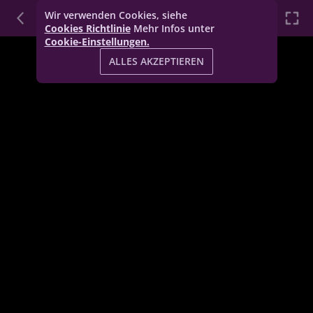
Wir verwenden Cookies, siehe
Cookies Richtlinie
Mehr Infos unter
Cookie-Einstellungen.
ALLES AKZEPTIEREN