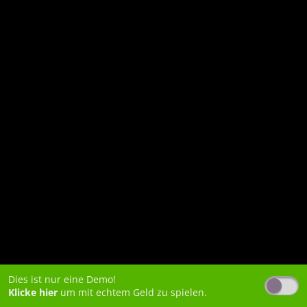
Dies ist nur eine Demo!
Klicke hier
um mit echtem Geld zu spielen.